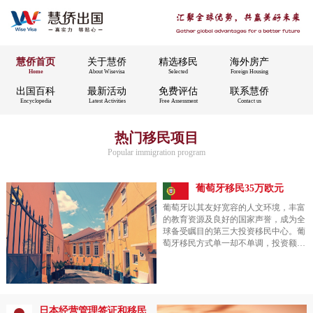
慧侨首页
关于慧侨
精选移民
海外房产
Home
About Wisevisa
Selected
Foreign Housing
出国百科
最新活动
免费评估
联系慧侨
Encyclopedia
Latest Activities
Free Assessment
Contact us
热门移民项目
Popular immigration program
葡萄牙移民35万欧元
葡萄牙以其友好宽容的人文环境，丰富
的教育资源及良好的国家声誉，成为全
球备受瞩目的第三大投资移民中心。葡
萄牙移民方式单一却不单调，投资额由
35万欧元或50万欧元不等，为移民者提
供多样化的选择。买房作为葡萄牙移民
最常见的途径之一，具有投资与移民兼
备，高收益+低风险的特点，并以一人
申请，全家移民的优势，为国内“上有
日本经营管理签证和移民