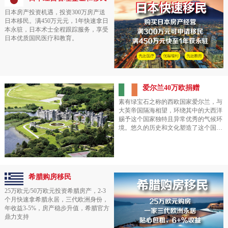
老下有小”的家庭开通了一条快速通
道。
日本房产投资机遇，投资300万房产送
日本移民。满450万元元，1年快速拿日
本永驻，日本术士全程跟踪服务，享受
日本优质国民医疗和教育。
爱尔兰40万欧捐赠
素有绿宝石之称的西欧国家爱尔兰，与
大英帝国隔海相望，环绕其中的大西洋
赐予这个国家独特且异常优秀的气候环
境。悠久的历史和文化塑造了这个国家
长久以来优异且独具特色的教育体系，
这点也是爱尔兰移民在市场备受追捧的
重要因素。同时发达的经济贸易也保证
了国家民众高质量的生活品质以及完善
优越的福利体系。爱尔兰移民主要方式
希腊购房移民
是投资移民，特点是获得移民局批复信
后再投资,获得身份有保证！
25万欧元/50万欧元投资希腊房产，2-3
个月快速拿希腊永居，三代欧洲身份，
年收益3-5%，房产稳步升值，希腊官方
鼎力支持