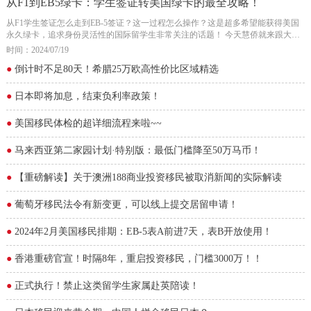
从F1到EB5绿卡：学生签证转美国绿卡的最全攻略！
从F1学生签证怎么走到EB-5签证？这一过程怎么操作？这是超多希望能获得美国
永久绿卡，追求身份灵活性的国际留学生非常关注的话题！ 今天慧侨就来跟大家
探讨一下。
时间：2024/07/19
●
倒计时不足80天！希腊25万欧高性价比区域精选
●
日本即将加息，结束负利率政策！
●
美国移民体检的超详细流程来啦~~
●
马来西亚第二家园计划·特别版：最低门槛降至50万马币！
●
【重磅解读】关于澳洲188商业投资移民被取消新闻的实际解读
●
葡萄牙移民法令有新变更，可以线上提交居留申请！
●
2024年2月美国移民排期：EB-5表A前进7天，表B开放使用！
●
香港重磅官宣！时隔8年，重启投资移民，门槛3000万！！
●
正式执行！禁止这类留学生家属赴英陪读！