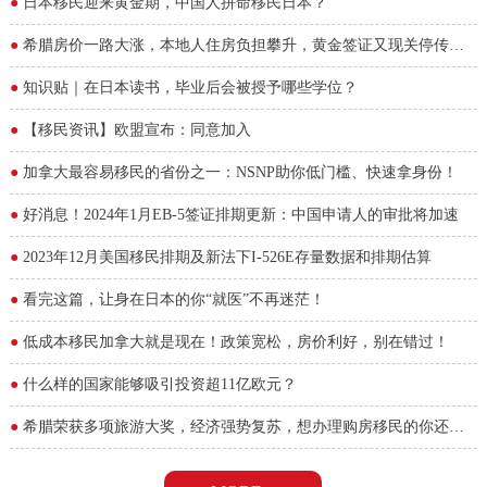
●
日本移民迎来黄金期，中国人拼命移民日本？
●
希腊房价一路大涨，本地人住房负担攀升，黄金签证又现关停传
言！
●
知识贴｜在日本读书，毕业后会被授予哪些学位？
●
【移民资讯】欧盟宣布：同意加入
●
加拿大最容易移民的省份之一：NSNP助你低门槛、快速拿身份！
●
好消息！2024年1月EB-5签证排期更新：中国申请人的审批将加速
●
2023年12月美国移民排期及新法下I-526E存量数据和排期估算
●
看完这篇，让身在日本的你“就医”不再迷茫！
●
低成本移民加拿大就是现在！政策宽松，房价利好，别在错过！
●
什么样的国家能够吸引投资超11亿欧元？
●
希腊荣获多项旅游大奖，经济强势复苏，想办理购房移民的你还在
观望吗？