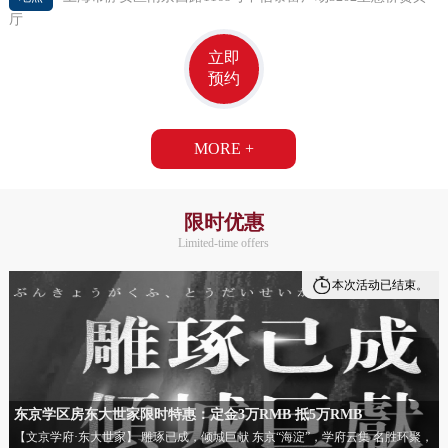
厅
立即
预约
MORE +
限时优惠
Limited-time offers
本次活动已结束。
东京学区房东大世家限时特惠：定金3万RMB 抵5万RMB
【文京学府·东大世家】 雕琢已成，倾城巨献 东京“海淀”，学府云集 名胜环聚，