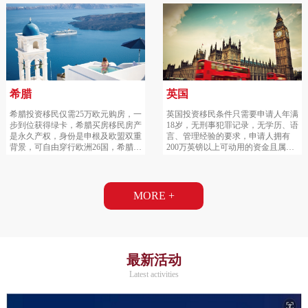
希腊
英国
希腊投资移民仅需25万欧元购房，一
英国投资移民条件只需要申请人年满
步到位获得绿卡，希腊买房移民房产
18岁，无刑事犯罪记录，无学历、语
是永久产权，身份是申根及欧盟双重
言、管理经验的要求，申请人拥有
背景，可自由穿行欧洲26国，希腊购
200万英镑以上可动用的资金且属于
房移民欧洲税率最低：仅需3%交易
合法来源。一人申请，全家移民，得
税，每年0.1-0.7%房产税，希腊移民
天独厚安全的投资环境，先发签证再
申请要求最简单，无需证明学历、管
投资。
理经验。
MORE +
最新活动
Latest activities