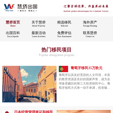
慧侨首页
关于慧侨
精选移民
海外房产
Home
About Wisevisa
Selected
Foreign Housing
出国百科
最新活动
免费评估
联系慧侨
Encyclopedia
Latest Activities
Free Assessment
Contact us
热门移民项目
Popular immigration program
葡萄牙移民35万欧元
葡萄牙以其友好宽容的人文环境，丰富
的教育资源及良好的国家声誉，成为全
球备受瞩目的第三大投资移民中心。葡
萄牙移民方式单一却不单调，投资额由
35万欧元或50万欧元不等，为移民者提
供多样化的选择。买房作为葡萄牙移民
最常见的途径之一，具有投资与移民兼
备，高收益+低风险的特点，并以一人
申请，全家移民的优势，为国内“上有
日本经营管理签证和移民