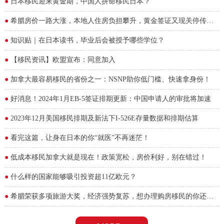
●
日本移民迎来黄金期，中国人拼命移民日本？
●
希腊房价一路大涨，本地人住房负担攀升，黄金签证又现关停传
言！
●
知识贴｜在日本读书，毕业后会被授予哪些学位？
●
【移民资讯】欧盟宣布：同意加入
●
加拿大最容易移民的省份之一：NSNP助你低门槛、快速拿身份！
●
好消息！2024年1月EB-5签证排期更新：中国申请人的审批将加速
●
2023年12月美国移民排期及新法下I-526E存量数据和排期估算
●
看完这篇，让身在日本的你“就医”不再迷茫！
●
低成本移民加拿大就是现在！政策宽松，房价利好，别在错过！
●
什么样的国家能够吸引投资超11亿欧元？
●
希腊荣获多项旅游大奖，经济强势复苏，想办理购房移民的你还在
观望吗？