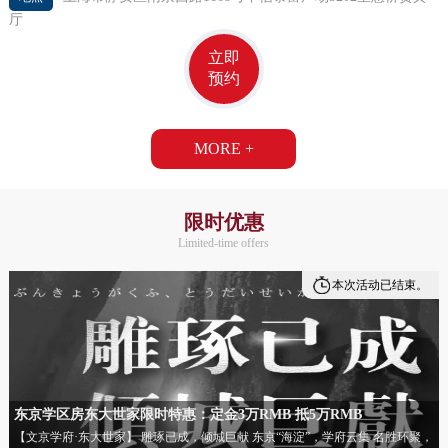
厅
立即
预约
MORE +
限时优惠
Limited-time offers
本次活动已结束。
东京学区房东大世家限时特惠：定金3万RMB 抵5万RMB
【文京学府·东大世家】 雕琢已成，倾城巨献 东京“海淀”，学府云集 名胜环聚，