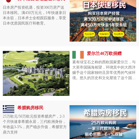
老下有小”的家庭开通了一条快速通
道。
日本房产投资机遇，投资300万房产送
日本移民。满450万元元，1年快速拿日
本永驻，日本术士全程跟踪服务，享受
日本优质国民医疗和教育。
爱尔兰40万欧捐赠
素有绿宝石之称的西欧国家爱尔兰，与
大英帝国隔海相望，环绕其中的大西洋
赐予这个国家独特且异常优秀的气候环
境。悠久的历史和文化塑造了这个国家
长久以来优异且独具特色的教育体系，
这点也是爱尔兰移民在市场备受追捧的
重要因素。同时发达的经济贸易也保证
了国家民众高质量的生活品质以及完善
优越的福利体系。爱尔兰移民主要方式
希腊购房移民
是投资移民，特点是获得移民局批复信
后再投资,获得身份有保证！
25万欧元/50万欧元投资希腊房产，2-3
个月快速拿希腊永居，三代欧洲身份，
年收益3-5%，房产稳步升值，希腊官方
鼎力支持