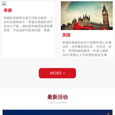
希腊
希腊投资移民仅需25万欧元购房，一
步到位获得绿卡，希腊买房移民房产
是永久产权，身份是申根及欧盟双重
背景，可自由穿行欧洲26国，希腊购
房移民欧洲税率最低：仅需3%交易
英国
税，每年0.1-0.7%房产税，希腊移民
英国投资移民条件只需要申请人年满
申请要求最简单，无需证明学历、管
18岁，无刑事犯罪记录，无学历、语
理经验。
言、管理经验的要求，申请人拥有
200万英镑以上可动用的资金且属于
合法来源。一人申请，全家移民，得
天独厚安全的投资环境，先发签证再
投资。
MORE +
最新活动
Latest activities