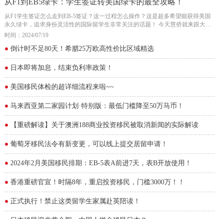
从F1到EB5绿卡：学生签证转美国绿卡的最全攻略！
从F1学生签证怎么走到EB-5签证？这一过程怎么操作？这是超多希望能获得美国
永久绿卡，追求身份灵活性的国际留学生非常关注的话题！ 今天慧侨就来跟大家
探讨一下。
时间：2024/07/19
●
倒计时不足80天！希腊25万欧高性价比区域精选
●
日本即将加息，结束负利率政策！
●
美国移民体检的超详细流程来啦~~
●
马来西亚第二家园计划·特别版：最低门槛降至50万马币！
●
【重磅解读】关于澳洲188商业投资移民被取消新闻的实际解读
●
葡萄牙移民法令有新变更，可以线上提交居留申请！
●
2024年2月美国移民排期：EB-5表A前进7天，表B开放使用！
●
香港重磅官宣！时隔8年，重启投资移民，门槛3000万！！
●
正式执行！禁止这类留学生家属赴英陪读！